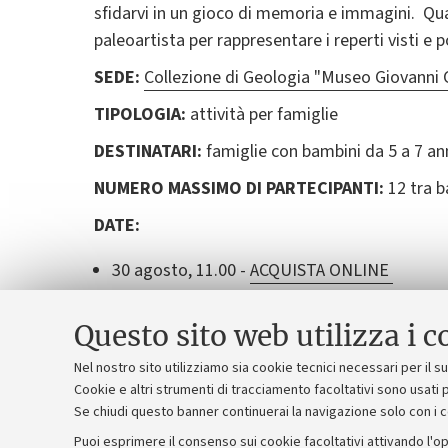
sfidarvi in un gioco di memoria e immagini. Qua
paleoartista per rappresentare i reperti visti e 
SEDE:
Collezione di Geologia "Museo Giovanni C
TIPOLOGIA:
attività per famiglie
DESTINATARI:
famiglie con bambini da 5 a 7 an
NUMERO MASSIMO DI PARTECIPANTI:
12 tra b
DATE:
30 agosto, 11.00 -
ACQUISTA ONLINE
Questo sito web utilizza i c
Le attività sono svolte in collaborazione con Le
Nel nostro sito utilizziamo sia cookie tecnici necessari per il 
Cookie e altri strumenti di tracciamento facoltativi sono usati p
Se chiudi questo banner continuerai la navigazione solo con i 
Puoi esprimere il consenso sui cookie facoltativi attivando l'op