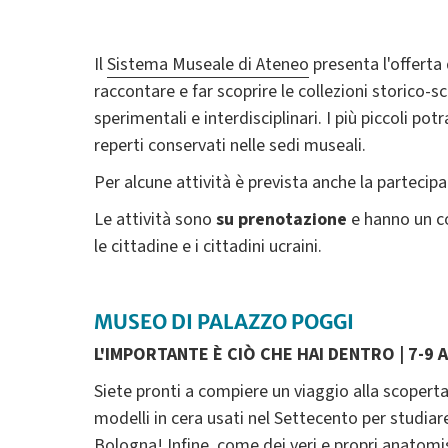
Il
Sistema Museale di Ateneo
presenta l'offerta
raccontare e far scoprire le collezioni storico-s
sperimentali e interdisciplinari. I più piccoli p
reperti conservati nelle sedi museali.
Per alcune attività è prevista anche la partecip
Le attività sono
su prenotazione
e hanno un c
le cittadine e i cittadini ucraini.
MUSEO DI PALAZZO POGGI
L'IMPORTANTE È CIÒ CHE HAI DENTRO | 7-9 
Siete pronti a compiere un viaggio alla scopert
modelli in cera usati nel Settecento per studiare
Bologna! Infine, come dei veri e propri anatomi