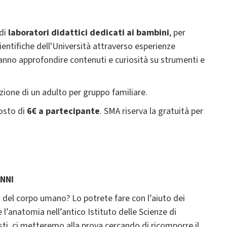
 di
laboratori didattici dedicati ai bambini
, per
cientifiche dell'Università attraverso esperienze
otranno approfondire contenuti e curiosità su strumenti e
azione di un adulto per gruppo familiare.
osto di
6€ a partecipante
. SMA riserva la gratuità per
ANNI
a del corpo umano? Lo potrete fare con l’aiuto dei
 l’anatomia nell’antico Istituto delle Scienze di
sti, ci metteremo alla prova cercando di ricomporre il