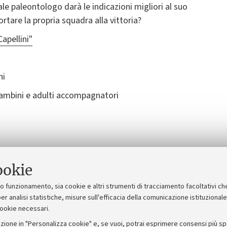
le paleontologo darà le indicazioni migliori al suo
portare la propria squadra alla vittoria?
apellini"
ni
ambini e adulti accompagnatori
ookie
 Macchine Celibi Società Cooperativa.
suo funzionamento, sia cookie e altri strumenti di tracciamento facoltativi ch
er analisi statistiche, misure sull'efficacia della comunicazione istituzional
cookie necessari.
zione in "Personalizza cookie" e, se vuoi, potrai esprimere consensi più spec