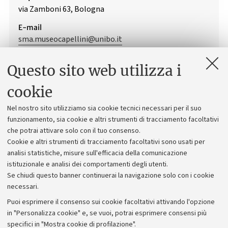
via Zamboni 63, Bologna
E-mail
sma.museocapellini@unibo.it
+39 051 2094555
Questo sito web utilizza i
cookie
Download
Nel nostro sito utilizziamo sia cookie tecnici necessari per il suo
funzionamento, sia cookie e altri strumenti di tracciamento facoltativi
Locandina "Energie alternative e
che potrai attivare solo con il tuo consenso.
sostenibilità"
[.pdf 357 KB]
Cookie e altri strumenti di tracciamento facoltativi sono usati per
analisi statistiche, misure sull'efficacia della comunicazione
Programma "Il Sabato del Capellini"
istituzionale e analisi dei comportamenti degli utenti.
2019-2020
[.pdf 728 KB]
Se chiudi questo banner continuerai la navigazione solo con i cookie
necessari.
Puoi esprimere il consenso sui cookie facoltativi attivando l'opzione
Vedi anche
in "Personalizza cookie" e, se vuoi, potrai esprimere consensi più
specifici in "Mostra cookie di profilazione".