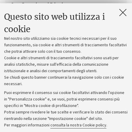
Orto Botanico ed Erbario
Via Irnerio, 42, Bologna
Questo sito web utilizza i
E-mail
cookie
sma.ortoerbario@unibo.it
+39 051 2091309
Nel nostro sito utilizziamo sia cookie tecnici necessari per il suo
funzionamento, sia cookie e altri strumenti di tracciamento facoltativi
che potrai attivare solo con il tuo consenso.
Cookie e altri strumenti di tracciamento facoltativi sono usati per
analisi statistiche, misure sull'efficacia della comunicazione
Vedi anche
istituzionale e analisi dei comportamenti degli utenti.
Se chiudi questo banner continuerai la navigazione solo con i cookie
Orto Botanico ed Erbario
necessari.
Sostieni l'Orto Botanico
Puoi esprimere il consenso sui cookie facoltativi attivando l'opzione
in "Personalizza cookie" e, se vuoi, potrai esprimere consensi più
Società Botanica Italiana
specifici in "Mostra cookie di profilazione".
Potrai sempre rivedere le tue scelte e verificare lo stato dei consensi
Accademia del Profumo
rientrando nella sezione "Impostazione cookie" del sito.
Per maggiori informazioni
consulta la nostra Cookie policy
.