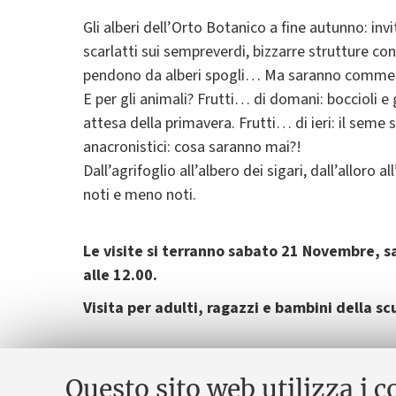
Gli alberi dell’Orto Botanico a fine autunno: invit
scarlatti sui sempreverdi, bizzarre strutture co
pendono da alberi spogli… Ma saranno commest
E per gli animali? Frutti… di domani: boccioli e
attesa della primavera. Frutti… di ieri: il seme
anacronistici: cosa saranno mai?!
Dall’agrifoglio all’albero dei sigari, dall’alloro a
noti e meno noti.
Le visite si terranno sabato 21 Novembre, s
alle 12.00.
Visita per adulti, ragazzi e bambini della sc
La visita si tiene interamente all’aperto (abbig
In caso di forte maltempo può essere annullata
Questo sito web utilizza i c