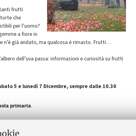
anti frutti
ntorte che
ibili per l’uomo?
 gemme a fiore in
 se n’è già andato, ma qualcosa è rimasto. Frutti…
ll’albero dell’uva passa: informazioni e curiosità su frutti
abato 5 e lunedì 7 Dicembre, sempre dalle 10.30
uola primaria
.
liamento e calzature adatte).
,
per informazioni
contattare: 051 2091299,
ookie