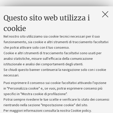
Contatti
Questo sito web utilizza i
SMA - Servizi Educativi
cookie
via Zamboni 33, Bologna
Nel nostro sito utilizziamo sia cookie tecnici necessari per il suo
E-mail
funzionamento, sia cookie e altri strumenti di tracciamento facoltativi
sma.servizieducativi@unibo.it
che potrai attivare solo con il tuo consenso.
Cookie e altri strumenti di tracciamento facoltativi sono usati per
analisi statistiche, misure sull'efficacia della comunicazione
istituzionale e analisi dei comportamenti degli utenti.
Se chiudi questo banner continuerai la navigazione solo con i cookie
Vedi anche
necessari.
GEP - IL PROGRAMMA DELLA CITTÀ
Puoi esprimere il consenso sui cookie facoltativi attivando l'opzione
METROPOLITANA DI BOLOGNA
in "Personalizza cookie" e, se vuoi, potrai esprimere consensi più
specifici in "Mostra cookie di profilazione".
COLLEZIONE DI MINERALOGIA "MUSEO LUIGI
Potrai sempre rivedere le tue scelte e verificare lo stato dei consensi
BOMBICCI"
rientrando nella sezione "Impostazione cookie" del sito.
Per maggiori informazioni
consulta la nostra Cookie policy
.