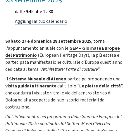
28 settembre 2025
dalle 9:45 alle 12:30
Aggiungi al tuo calendario
Sabato 27 e domenica 28 settembre 2025
, torna
l'appuntamento annuale con le
GEP – Giornate Europee
del Patrimonio
(European Heritage Days), la più estesa e
partecipata manifestazione culturale d’Europa quest'anno
dedicata al tema
“
Architetture: l'arte di costruire
”.
Il
Sistema Museale di Ateneo
partecipa proponendo una
visita guidata itinerante
dal titolo "
Le pietre della città
",
che condurrà i visitatori tra le vie del centro storico di
Bologna alla scoperta dei suoi storici materiali da
costruzione.
L'iniziativa rientra nel programma delle Giornate Europee del
Patrimonio 2025 coordinato dal Settore Musei Civici del
Comune di Bologna e dalla Città metropolitana di Bologna.