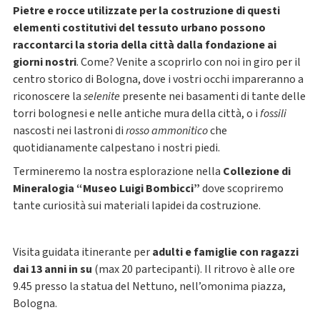
Pietre e rocce utilizzate per la costruzione di questi
elementi costitutivi del tessuto urbano possono
raccontarci la storia della città dalla fondazione ai
giorni nostri
. Come? Venite a scoprirlo con noi in giro per il
centro storico di Bologna, dove i vostri occhi impareranno a
riconoscere la
selenite
presente nei basamenti di tante delle
torri bolognesi e nelle antiche mura della città, o i
fossili
nascosti nei lastroni di
rosso ammonitico
che
quotidianamente calpestano i nostri piedi.
Termineremo la nostra esplorazione nella
Collezione di
Mineralogia “Museo Luigi Bombicci”
dove scopriremo
tante curiosità sui materiali lapidei da costruzione.
Visita guidata itinerante per
adulti e famiglie con
ragazzi
dai 1
3
anni in su
(max 20 partecipanti). I
l ritrovo è alle ore
9.45 presso la statua del Nettuno, nell’omonima piazza,
Bologna.