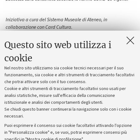
Iniziativa a cura del Sistema Museale di Ateneo, in
collaborazione con Card Cultura.
Questo sito web utilizza i
Contatti
cookie
Musei Zamboni 33
Nel nostro sito utilizziamo sia cookie tecnici necessari per il suo
funzionamento, sia cookie e altri strumenti di tracciamento facoltativi
E-mail
che potrai attivare solo con il tuo consenso.
sma.museizamboni33@unibo.it
Cookie e altri strumenti di tracciamento facoltativi sono usati per
+39 051 2099610
analisi statistiche, misure sull'efficacia della comunicazione
istituzionale e analisi dei comportamenti degli utenti.
Se chiudi questo banner continuerai la navigazione solo con i cookie
necessari.
Vedi anche
Puoi esprimere il consenso sui cookie facoltativi attivando l'opzione
in "Personalizza cookie" e, se vuoi, potrai esprimere consensi più
MUSEO DI PALAZZO POGGI
specifici in "Mostra cookie di profilazione".