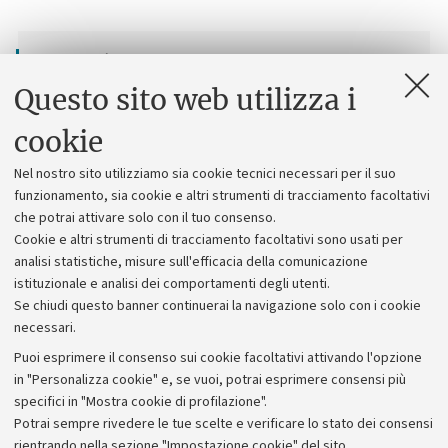
Contatti
Questo sito web utilizza i
Museo di Palazzo Poggi
Via Zamboni, 33, Bologna
cookie
E-mail
Nel nostro sito utilizziamo sia cookie tecnici necessari per il suo
sma.museizamboni33@unibo.it
funzionamento, sia cookie e altri strumenti di tracciamento facoltativi
+39 051 2099610
che potrai attivare solo con il tuo consenso.
Cookie e altri strumenti di tracciamento facoltativi sono usati per
analisi statistiche, misure sull'efficacia della comunicazione
istituzionale e analisi dei comportamenti degli utenti.
Se chiudi questo banner continuerai la navigazione solo con i cookie
Vedi anche
necessari.
Museo di Palazzo Poggi
Puoi esprimere il consenso sui cookie facoltativi attivando l'opzione
in "Personalizza cookie" e, se vuoi, potrai esprimere consensi più
Biblioteca Universitaria di Bologna
specifici in "Mostra cookie di profilazione".
Potrai sempre rivedere le tue scelte e verificare lo stato dei consensi
Dipartimento di Storia Culture Civiltà
rientrando nella sezione "Impostazione cookie" del sito.