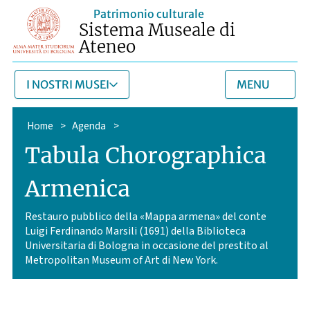
Patrimonio culturale
Sistema Museale di
Ateneo
I NOSTRI MUSEI
MENU
Home
>
Agenda
>
Tabula Chorographica
Armenica
Restauro pubblico della «Mappa armena» del conte
Luigi Ferdinando Marsili (1691) della Biblioteca
Universitaria di Bologna in occasione del prestito al
Metropolitan Museum of Art di New York.