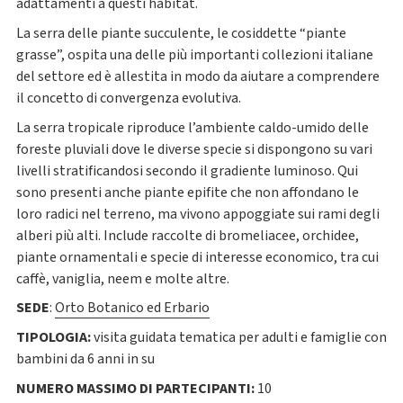
adattamenti a questi habitat.
La serra delle piante succulente, le cosiddette “piante
grasse”, ospita una delle più importanti collezioni italiane
del settore ed è allestita in modo da aiutare a comprendere
il concetto di convergenza evolutiva.
La serra tropicale riproduce l’ambiente caldo-umido delle
foreste pluviali dove le diverse specie si dispongono su vari
livelli stratificandosi secondo il gradiente luminoso. Qui
sono presenti anche piante epifite che non affondano le
loro radici nel terreno, ma vivono appoggiate sui rami degli
alberi più alti. Include raccolte di bromeliacee, orchidee,
piante ornamentali e specie di interesse economico, tra cui
caffè, vaniglia,
neem
e molte altre.
SEDE
:
Orto Botanico ed Erbario
TIPOLOGIA:
visita guidata tematica per adulti e famiglie con
bambini da 6 anni in su
NUMERO MASSIMO DI PARTECIPANTI:
10