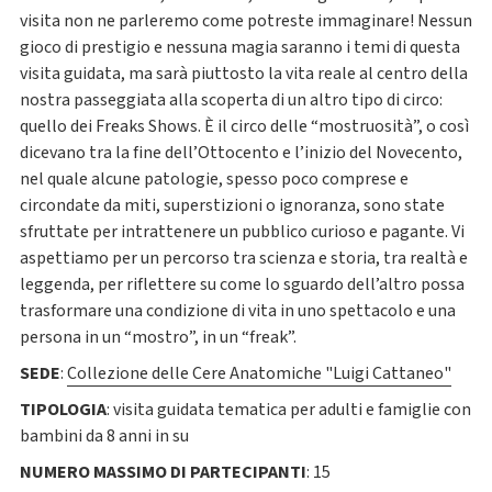
visita non ne parleremo come potreste immaginare! Nessun
gioco di prestigio e nessuna magia saranno i temi di questa
visita guidata, ma sarà piuttosto la vita reale al centro della
nostra passeggiata alla scoperta di un altro tipo di circo:
quello dei Freaks Shows.
È il circo delle “mostruosità”, o così
dicevano tra la fine dell’Ottocento e l’inizio del Novecento,
nel quale alcune patologie, spesso poco comprese e
circondate da miti, superstizioni o ignoranza, sono state
sfruttate per intrattenere un pubblico curioso e pagante.
Vi
aspettiamo per un percorso tra scienza e storia, tra realtà e
leggenda, per riflettere su come lo sguardo dell’altro possa
trasformare una condizione di vita in uno spettacolo
e una
persona in un “mostro”, in un “freak”.
SEDE
:
Collezione delle Cere Anatomiche "Luigi Cattaneo"
TIPOLOGIA
:
visita guidata tematica per adulti e famiglie con
bambini da 8 anni in su
NUMERO MASSIMO DI PARTECIPANTI
:
15