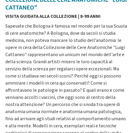
COLLEZIONE DELLE CERE ANATOMICHE "LUIGI
CATTANEO"
VISITA GUIDATA ALLA COLLEZIONE | 8-99 ANNI
Sapevate che Bologna è famosa nel mondo per la sua Scuola
di cere anatomiche? A Bologna, dove da secoli si studia
medicina, non poteva mancare lo studio dell’anatomia: le
opere in cera della Collezione delle Cere Anatomiche "Luigi
Cattaneo" rappresentano un unicum nel mondo dell'arte e
della scienza. Grandi artisti misero le loro capacità al
servizio della scienza per regalarci opere eccezionali. Ma
come si studiava nei secoli scorsi? Perché oggi si possono
ammirare i modelli in cera qui conservati? Come si
affrontavano le patologie in passato? E quali erano e come
venivano accolti i vaccini, che oggi sono al centro della
nostra attenzione? Un percorso che si snoda tra opere di
anatomia umana normale e anatomia umana patologica,
fino ad arrivare agli studi relativi al comportamento umano
e alla mente. Modelli in cera, esemplari reali e tecniche
particolari di conservazione saranno al centro della visita.