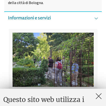
della città di Bologna.
Informazioni e servizi
Visite guidate per adulti e famiglie -
Questo sito web utilizza i
luglio e agosto 2026