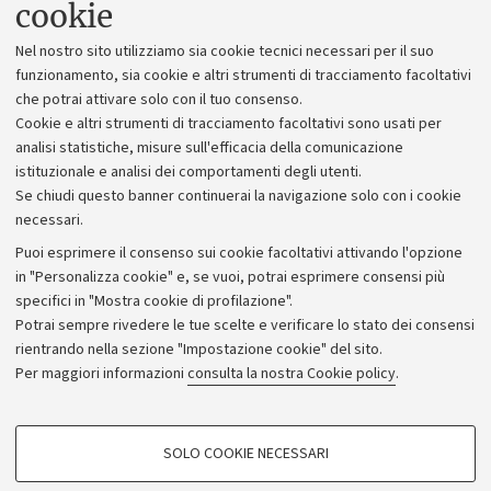
cookie
Dal 01/07/2026 al 31/08/2026
Nel nostro sito utilizziamo sia cookie tecnici necessari per il suo
funzionamento, sia cookie e altri strumenti di tracciamento facoltativi
che potrai attivare solo con il tuo consenso.
Cookie e altri strumenti di tracciamento facoltativi sono usati per
analisi statistiche, misure sull'efficacia della comunicazione
istituzionale e analisi dei comportamenti degli utenti.
Se chiudi questo banner continuerai la navigazione solo con i cookie
necessari.
Puoi esprimere il consenso sui cookie facoltativi attivando l'opzione
Gallery
in "Personalizza cookie" e, se vuoi, potrai esprimere consensi più
Trova il Museo sulla
Acquista il biglietto
TIROCINI
specifici in "Mostra cookie di profilazione".
mappa
CURRICULARI
Potrai sempre rivedere le tue scelte e verificare lo stato dei consensi
Supporta il Museo
rientrando nella sezione "Impostazione cookie" del sito.
Il catalogo del Museo
Per maggiori informazioni
consulta la nostra Cookie policy
.
SOLO COOKIE NECESSARI
COOKIE DI PROFILAZIONE - FACOLTATIVI
Seguici su: