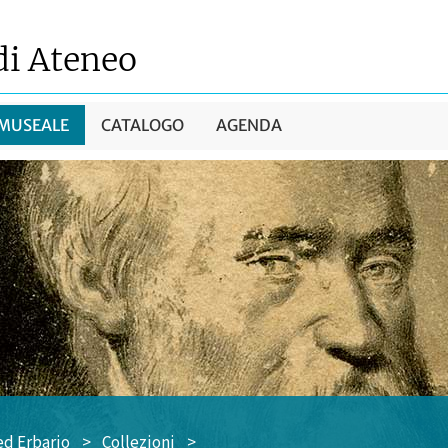
di Ateneo
 MUSEALE
CATALOGO
AGENDA
ed Erbario
>
Collezioni
>