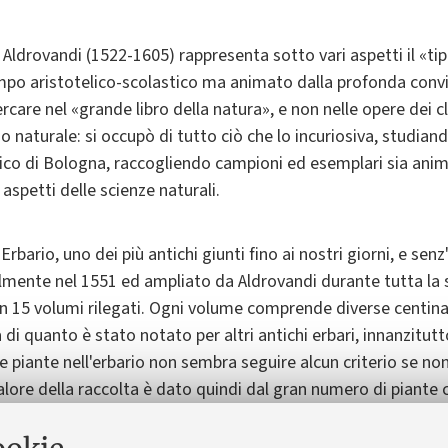
 Aldrovandi (1522-1605) rappresenta sotto vari aspetti il «tip
po aristotelico-scolastico ma animato dalla profonda convi
rcare nel «grande libro della natura», e non nelle opere dei cla
aturale: si occupò di tutto ciò che lo incuriosiva, studiando 
ico di Bologna, raccogliendo campioni ed esemplari sia anim
 aspetti delle scienze naturali.
Erbario, uno dei più antichi giunti fino ai nostri giorni, e sen
lmente nel 1551 ed ampliato da Aldrovandi durante tutta la 
in 15 volumi rilegati. Ogni volume comprende diverse centinai
a di quanto è stato notato per altri antichi erbari, innanzitut
le piante nell'erbario non sembra seguire alcun criterio se no
valore della raccolta è dato quindi dal gran numero di piant
 stato allestito.