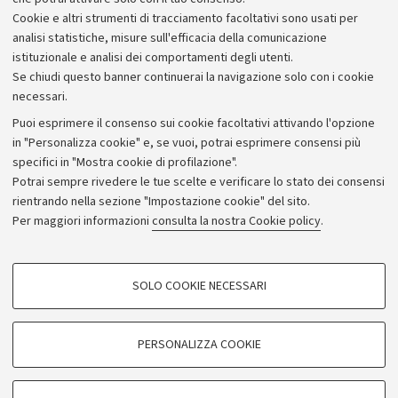
nel 1896 il figlio Reinold trasferì l’azienda a Berlino. Grazie
Cookie e altri strumenti di tracciamento facoltativi sono usati per
ad abili artigiani ed esperti botanici i modelli Brendel
analisi statistiche, misure sull'efficacia della comunicazione
raggiunsero livelli altissimi sia per l’accuratezza scientifica
istituzionale e analisi dei comportamenti degli utenti.
che per il valore artistico. I modelli sono tutti polimaterici e
Se chiudi questo banner continuerai la navigazione solo con i cookie
necessari.
i materiali utilizzati sono tra i più svariati: legno, cera,
cartapesta, garza di seta, tela di cotone, gesso, cartone,
Puoi esprimere il consenso sui cookie facoltativi attivando l'opzione
piume, stecchini di legno, spago e altri ancora.
in "Personalizza cookie" e, se vuoi, potrai esprimere consensi più
L’Ateneo di Bologna possiede quasi 100 modelli Brendel;
specifici in "Mostra cookie di profilazione".
Potrai sempre rivedere le tue scelte e verificare lo stato dei consensi
usati in passato per l’insegnamento della Botanica sono
rientrando nella sezione "Impostazione cookie" del sito.
attualmente conservati presso l’Erbario dell’Università.
Per maggiori informazioni
consulta la nostra Cookie policy
.
Consulta le
schede di catalogo
dei modelli Brendel.
SOLO COOKIE NECESSARI
COOKIE DI PROFILAZIONE - FACOLTATIVI
Seguici su:
Si tratta di cookie utilizzati per analizzare le caratteristiche della navigazione
PERSONALIZZA COOKIE
degli utenti, creare profili in base al loro comportamento sul sito, per analisi
©Copyright 2026 - ALMA MATER STUDIORUM -
di marketing.
Università di Bologna - Via Zamboni, 33 -40126 Bologna
Mostra cookie di profilazione