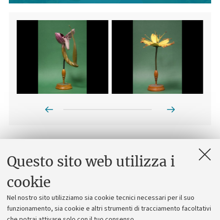
Prev
Next
Nel 1866 Robert Brendel iniziò la sua attività avviando a
Questo sito web utilizza i
Breslavia una manifattura che produceva modelli botanici
utilizzati nelle università e nelle scuole come supporto alla
cookie
didattica.
Nel nostro sito utilizziamo sia cookie tecnici necessari per il suo
Negli ultimi decenni del XIX secolo la manifattura Brendel
funzionamento, sia cookie e altri strumenti di tracciamento facoltativi
aveva assunto un ruolo di rilievo a livello internazionale e
che potrai attivare solo con il tuo consenso.