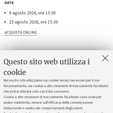
DATE
:
8 agosto 2026, ore 15.30
22 agosto 2026, ore 15.30
ACQUISTA ONLINE
Questo sito web utilizza i
Contatti
cookie
Museo di Palazzo Poggi
Via Zamboni, 33, Bologna
Nel nostro sito utilizziamo sia cookie tecnici necessari per il suo
funzionamento, sia cookie e altri strumenti di tracciamento facoltativi
E-mail
che potrai attivare solo con il tuo consenso.
sma.museizamboni33@unibo.it
Cookie e altri strumenti di tracciamento facoltativi sono usati per
+39 051 2099610
analisi statistiche, misure sull'efficacia della comunicazione
istituzionale e analisi dei comportamenti degli utenti.