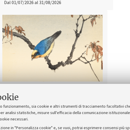
Dal 01/07/2026 al 31/08/2026
Immagini dal Giappone - Visite
ookie
guidate
suo funzionamento, sia cookie e altri strumenti di tracciamento facoltativi ch
er analisi statistiche, misure sull'efficacia della comunicazione istituzional
Dal 01/07/2026 al 18/10/2026
cookie necessari.
zione in "Personalizza cookie" e, se vuoi, potrai esprimere consensi più spec