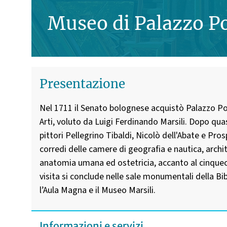
Museo di Palazzo P
Presentazione
Nel 1711 il Senato bolognese acquistò Palazzo Pogg
Arti, voluto da Luigi Ferdinando Marsili. Dopo quasi
pittori Pellegrino Tibaldi, Nicolò dell'Abate e Pr
corredi delle camere di geografia e nautica, archite
anatomia umana ed ostetricia, accanto al cinque
visita si conclude nelle sale monumentali della Bi
l’Aula Magna e il Museo Marsili.
Informazioni e servizi