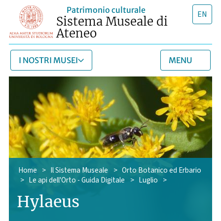
Patrimonio culturale
EN
Sistema Museale di
Ateneo
I NOSTRI MUSEI
MENU
Home
>
Il Sistema Museale
>
Orto Botanico ed Erbario
>
Le api dell'Orto - Guida Digitale
>
Luglio
>
Hylaeus