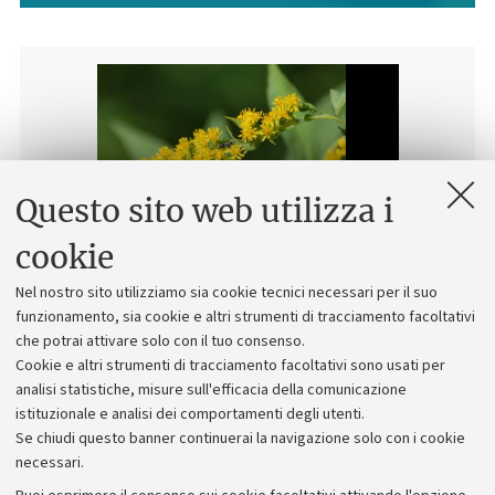
Questo sito web utilizza i
cookie
Nel nostro sito utilizziamo sia cookie tecnici necessari per il suo
Prev
Next
funzionamento, sia cookie e altri strumenti di tracciamento facoltativi
Specie di
Hylaeus
presenti in Orto Botanico:
H. imparilis, H.
che potrai attivare solo con il tuo consenso.
pictus
Cookie e altri strumenti di tracciamento facoltativi sono usati per
analisi statistiche, misure sull'efficacia della comunicazione
istituzionale e analisi dei comportamenti degli utenti.
In luglio le abbiamo incontrate su:
Solidago gigantea
Se chiudi questo banner continuerai la navigazione solo con i cookie
necessari.