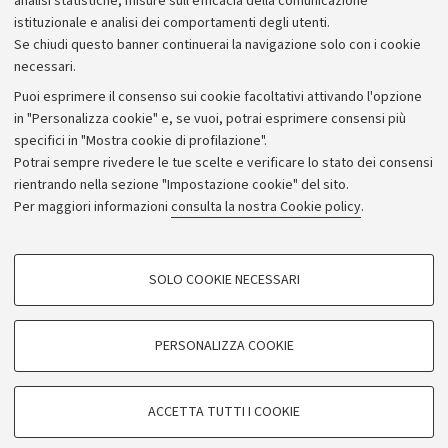
analisi statistiche, misure sull'efficacia della comunicazione
Melissa officinalis, Datura innoxia, Lavandula angustifolia,
istituzionale e analisi dei comportamenti degli utenti.
Lathyrus latifolius
Se chiudi questo banner continuerai la navigazione solo con i cookie
necessari.
Puoi esprimere il consenso sui cookie facoltativi attivando l'opzione
in "Personalizza cookie" e, se vuoi, potrai esprimere consensi più
specifici in "Mostra cookie di profilazione".
Megachile
in giugno
Potrai sempre rivedere le tue scelte e verificare lo stato dei consensi
rientrando nella sezione "Impostazione cookie" del sito.
Megachile
in
agosto
Per maggiori informazioni
consulta la nostra Cookie policy
.
SOLO COOKIE NECESSARI
COOKIE DI PROFILAZIONE - FACOLTATIVI
Seguici su:
Si tratta di cookie utilizzati per analizzare le caratteristiche della navigazione
PERSONALIZZA COOKIE
degli utenti, creare profili in base al loro comportamento sul sito, per analisi
©Copyright 2026 - ALMA MATER STUDIORUM -
di marketing.
Università di Bologna - Via Zamboni, 33 -40126 Bologna
Mostra cookie di profilazione
ACCETTA TUTTI I COOKIE
- PI : 01131710376 - CF: 80007010376
Privacy
|
Note legali
|
Impostazioni Cookie
Google/Youtube Video