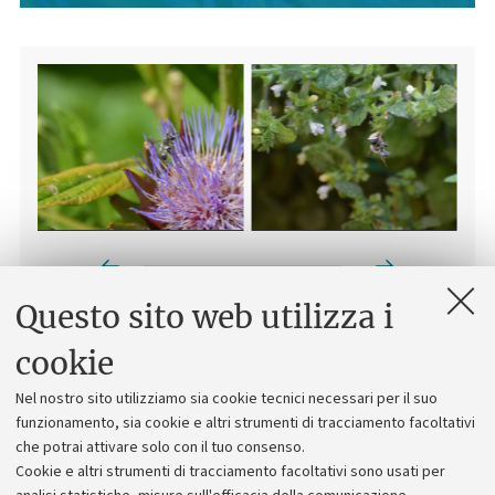
Prev
Next
Questo sito web utilizza i
Specie di
Megachile
presenti in Orto Botanico:
M. albisecta,
cookie
M. centuncularis, M. ericetorum, M. lagopoda, M. maritima, M.
melanopyga, M. pilidens, M. rotundata, M. sculpturalis, M.
Nel nostro sito utilizziamo sia cookie tecnici necessari per il suo
willughbiella
funzionamento, sia cookie e altri strumenti di tracciamento facoltativi
che potrai attivare solo con il tuo consenso.
Cookie e altri strumenti di tracciamento facoltativi sono usati per
In luglio le abbiamo incontrate su:
Cynara cardunculus,