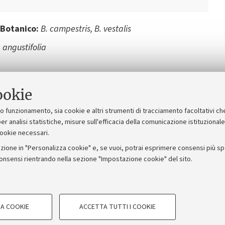
Next
 Botanico:
B. campestris, B. vestalis
angustifolia
ookie
suo funzionamento, sia cookie e altri strumenti di tracciamento facoltativi ch
er analisi statistiche, misure sull'efficacia della comunicazione istituzional
cookie necessari.
zione in "Personalizza cookie" e, se vuoi, potrai esprimere consensi più spec
consensi rientrando nella sezione "Impostazione cookie" del sito.
ORUM - Università di Bologna - Via Zamboni, 33 -40126 Bologna -
A COOKIE
ACCETTA TUTTI I COOKIE
Privacy
|
Note legali
|
Impostazioni Cookie
COOKIE TECNICI - NECESSAR