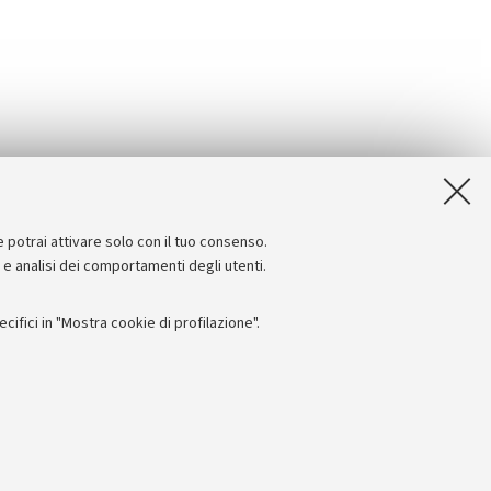
e potrai attivare solo con il tuo consenso.
e e analisi dei comportamenti degli utenti.
ifici in "Mostra cookie di profilazione".
Seguici su:
 PI : 01131710376 - CF: 80007010376
I