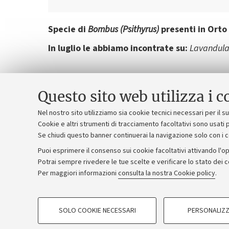
Prev
Specie di
Bombus (Psithyrus)
presenti in Orto
In luglio le abbiamo incontrate su:
Lavandula 
Questo sito web utilizza i c
Bombus (Psythirus)
in marzo
Nel nostro sito utilizziamo sia cookie tecnici necessari per il 
Cookie e altri strumenti di tracciamento facoltativi sono usati p
Se chiudi questo banner continuerai la navigazione solo con i 
Puoi esprimere il consenso sui cookie facoltativi attivando l'op
Potrai sempre rivedere le tue scelte e verificare lo stato dei 
Per maggiori informazioni
consulta la nostra Cookie policy
.
©Copyright 2026 - ALMA MATER STUDI
SOLO COOKIE NECESSARI
PERSONALIZZ
COOKIE DI PROFILAZIONE - FACOLTATIVI