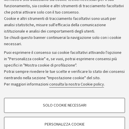
E-mail
funzionamento, sia cookie e altri strumenti di tracciamento facoltativi
sma.museizamboni33@unibo.it
che potrai attivare solo con il tuo consenso.
+39 051 2099610
Cookie e altri strumenti di tracciamento facoltativi sono usati per
analisi statistiche, misure sull'efficacia della comunicazione
istituzionale e analisi dei comportamenti degli utenti.
Se chiudi questo banner continuerai la navigazione solo con i cookie
necessari.
Vedi anche
Puoi esprimere il consenso sui cookie facoltativi attivando l'opzione
L'oro dei filosofi. Dai manoscritti bolognesi al
in "Personalizza cookie" e, se vuoi, potrai esprimere consensi più
laboratorio chimico
specifici in "Mostra cookie di profilazione".
Potrai sempre rivedere le tue scelte e verificare lo stato dei consensi
Biblioteca Universitaria di Bologna
rientrando nella sezione "Impostazione cookie" del sito.
Per maggiori informazioni
consulta la nostra Cookie policy
.
SOLO COOKIE NECESSARI
COOKIE DI PROFILAZIONE - FACOLTATIVI
Seguici su:
Si tratta di cookie utilizzati per analizzare le caratteristiche della navigazione
PERSONALIZZA COOKIE
degli utenti, creare profili in base al loro comportamento sul sito, per analisi