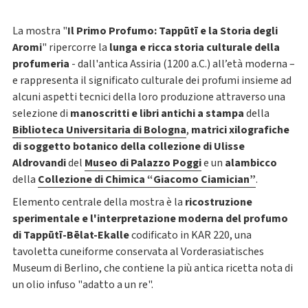
La mostra "
Il Primo Profumo: Tappūtī e la Storia degli
Aromi
" ripercorre la
lunga e ricca storia culturale della
profumeria
- dall'antica Assiria (1200 a.C.) all’età moderna –
e rappresenta il significato culturale dei profumi insieme ad
alcuni aspetti tecnici della loro produzione attraverso una
selezione di
manoscritti e libri antichi a stampa
della
Biblioteca Universitaria di Bologna
,
matrici xilografiche
di soggetto botanico della collezione di Ulisse
Aldrovandi
del
Museo di Palazzo Poggi
e un
alambicco
della
Collezione di Chimica “Giacomo Ciamician”
.
Elemento centrale della mostra è la
ricostruzione
sperimentale e l'interpretazione moderna del profumo
di Tappūtī-Bēlat-Ekalle
codificato in KAR 220, una
tavoletta cuneiforme conservata al Vorderasiatisches
Museum di Berlino, che contiene la più antica ricetta nota di
un olio infuso "adatto a un re".