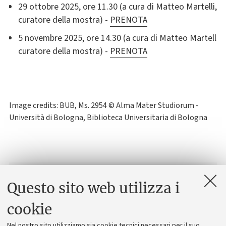
29 ottobre 2025, ore 11.30 (a cura di
Matteo Martelli,
curatore della mostra)
-
PRENOTA
5 novembre 2025, ore 14.30 (a cura di Matteo Martelli,
curatore della mostra) -
PRENOTA
Image credits: BUB, Ms. 2954 © Alma Mater Studiorum -
Università di Bologna, Biblioteca Universitaria di Bologna
Contatti
Questo sito web utilizza i
Museo di Palazzo Poggi
cookie
Via Zamboni, 33, Bologna
Nel nostro sito utilizziamo sia cookie tecnici necessari per il suo